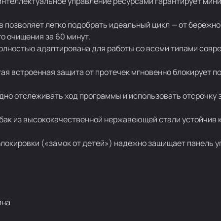
интеллектуальное управление ресурсами гарантирует мин
 позволяет легко подобрать идеальный цикл — от бережно
о очищения за 60 минут.
 полностью адаптирована для работы со всеми типами сов
тая встроенная защита от протечек мгновенно блокирует п
но отслеживать ход программы и использовать отсрочку з
 бак из высококачественной нержавеющей стали устойчив 
блокировки («замок от детей») надежно защищает панель у
ина