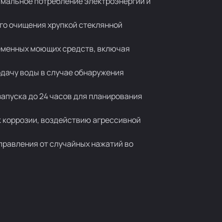
имальное потребление электроэнергии и
го очищения хрупкой стеклянной
ременных моющих средств, включая
одачу воды в случае обнаружения
апуска до 24 часов для планирования
к коррозии, воздействию агрессивной
правления от случайных нажатий во