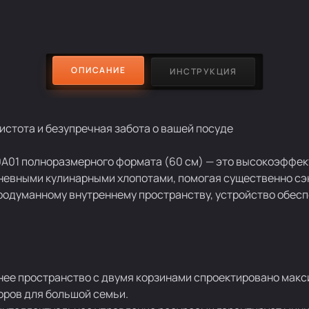
ОПИСАНИЕ
ИНСТРУКЦИЯ
стота и безупречная забота о вашей посуде
01 полноразмерного формата (60 см) — это высокоэффек
дневными кулинарными хлопотами, помогая существенно сэ
родуманному внутреннему пространству, устройство обес
ннее пространство с двумя корзинами спроектировано мак
оров для большой семьи.