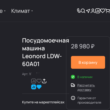
е
Климат
Посудомоечная
28 980 ₽
машина
Leonord LDW-
60A01
В корзину
Арт.
109833
В наличии
Рассчитать
доставку
Гарантия от
Купите на маркетплейсах
производителя