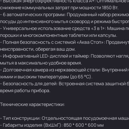
- Высокая энергоэффективность класса А+: Оптимальное 
снижение коммунальных затрат при мощности 1850 Вт.
- 6 автоматических программ: Продуманный набор режимов
посуды до интенсивного мытья сковород и режима быстрог
- Универсальное использование средств «3 в 1»: Машина
порошки и многокомпонентные таблетки или капсулы.
- Полная безопасность с системой «Аква Стоп»: Продвину
неисправности, оберегая ваш дом.
- Информативный LED-дисплей и таймер: Позволяют нагляд
мытья в максимально удобное время.
- Долговечная камера из нержавеющей стали: Внутренний
химии и высоким температурам (до 65 °C).
- Безопасность для детей: Встроенная система защитной 
время работы прибора.
Технические характеристики:
- Тип конструкции: Отдельностоящая посудомоечная маш
- Габариты изделия (ВхШхГ): 850 * 600 * 600 мм