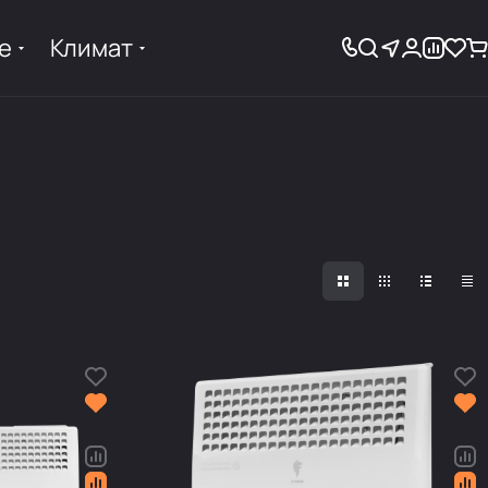
е
Климат