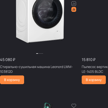
45 080 ₽
15 810 ₽
Стирально-сушильная машина Leonord LWM-
Пылесос вертик
103812D
LE-1405 BLDC
В корзину
В корзину