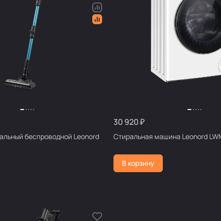
30 920 ₽
альный беспроводной Leonord
Стиральная машина Leonord LW
В корзину