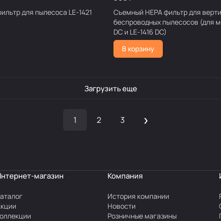
ильтр для пылесоса LE-1421
Съемный НЕРА фильтр для верт
беспроводных пылесосов (для м
DC и LE-1416 DC)
В корзину
Загрузить еще
1
2
3
Интернет-магазин
Компания
аталог
История компании
Акции
Новости
оллекции
Розничные магазины