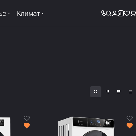
ье
Климат
осы
Утюги