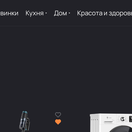
винки
Кухня
Дом
Красота и здоров
е
Стиральные машины
Пылес
Отпариватели