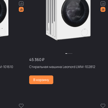
45 360 ₽
M-101610
Стиральная машина Leonord LWM-102812
В корзину