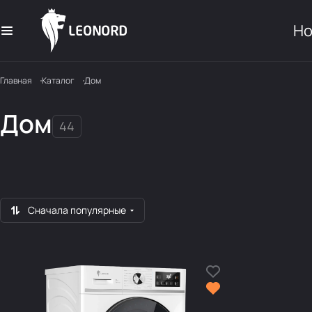
Но
Главная
Каталог
Дом
Дом
44
Машинки для удаления
Лампы настольные
Часы электроннны
катышков
Сушилки для обуви
Сначала популярные