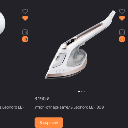
3 190 ₽
 Leonord LE-
Утюг-отпариватель Leonord LE-1809
В корзину