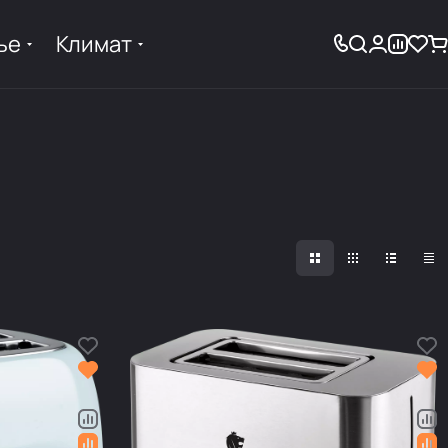
ье
Климат