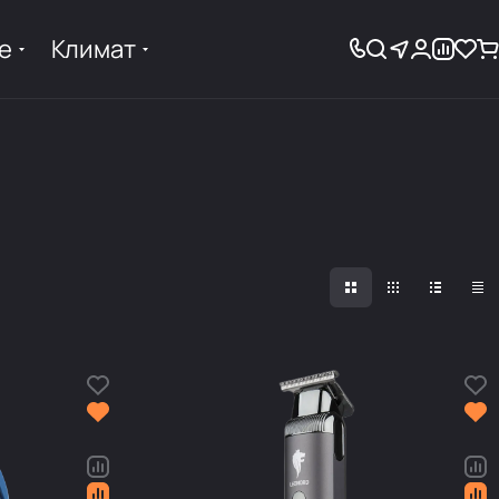
е
Климат