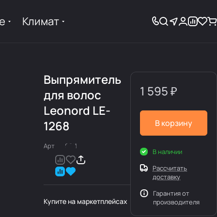
е
Климат
Выпрямитель
1 595 ₽
для волос
Leonord LE-
1268
В корзину
Арт.
900311
В наличии
Рассчитать
доставку
Гарантия от
Купите на маркетплейсах
производителя