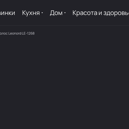
винки
Кухня
Дом
Красота и здоровь
олос Leonord LE-1268