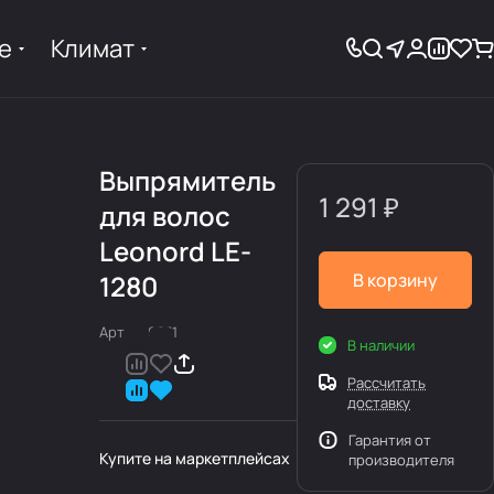
е
Климат
Выпрямитель
1 291 ₽
для волос
Leonord LE-
1280
В корзину
Арт.
900331
В наличии
Рассчитать
доставку
Гарантия от
Купите на маркетплейсах
производителя